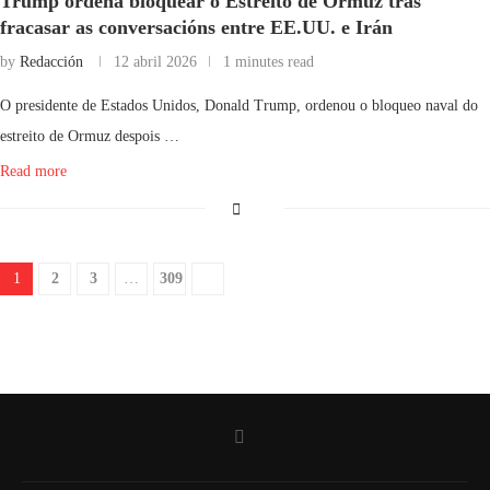
Trump ordena bloquear o Estreito de Ormuz tras
fracasar as conversacións entre EE.UU. e Irán
by
Redacción
12 abril 2026
1 minutes read
O presidente de Estados Unidos, Donald Trump, ordenou o bloqueo naval do
estreito de Ormuz despois …
Read more
1
2
3
…
309